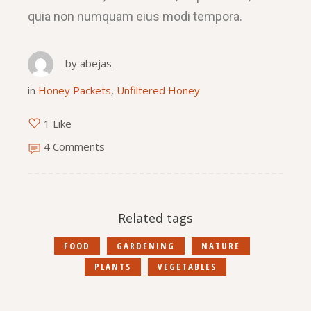
quia non numquam eius modi tempora.
by
abejas
in
Honey Packets
,
Unfiltered Honey
1 Like
4 Comments
Related tags
FOOD
GARDENING
NATURE
PLANTS
VEGETABLES