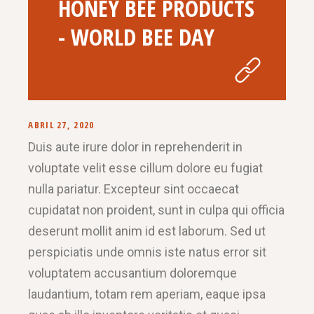
HONEY BEE PRODUCTS
- WORLD BEE DAY
ABRIL 27, 2020
Duis aute irure dolor in reprehenderit in
voluptate velit esse cillum dolore eu fugiat
nulla pariatur. Excepteur sint occaecat
cupidatat non proident, sunt in culpa qui officia
deserunt mollit anim id est laborum. Sed ut
perspiciatis unde omnis iste natus error sit
voluptatem accusantium doloremque
laudantium, totam rem aperiam, eaque ipsa